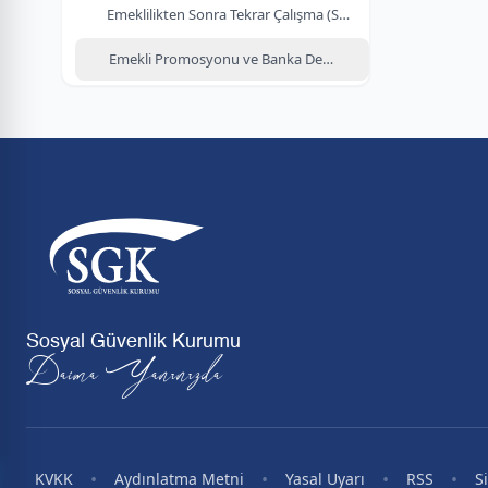
Emeklilikten Sonra Tekrar Çalışma (SGDP)
Emekli Promosyonu ve Banka Değişikliği
Sosyal Güvenlik Kurumu
Daima Yanınızda
•
•
•
•
KVKK
Aydınlatma Metni
Yasal Uyarı
RSS
S