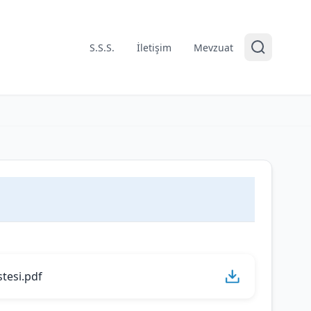
S.S.S.
İletişim
Mevzuat
stesi.pdf